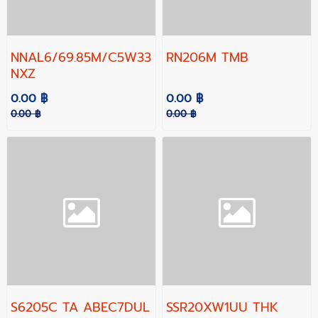
NNAL6/69.85M/C5W33XYA
RN206M TMB
NXZ
0.00 ฿
0.00 ฿
0.00 ฿
0.00 ฿
S6205C TA ABEC7DUL
SSR20XW1UU THK