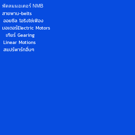
พัดลมมอเตอร์ NMB
สายพาน-belts
ออยซีล โอริง
โซ่
เฟือง
มอเตอร์
Electric Motors
เกียร์ Gearing
Linear Motions
สแปร์พาร์ทอื่นๆ