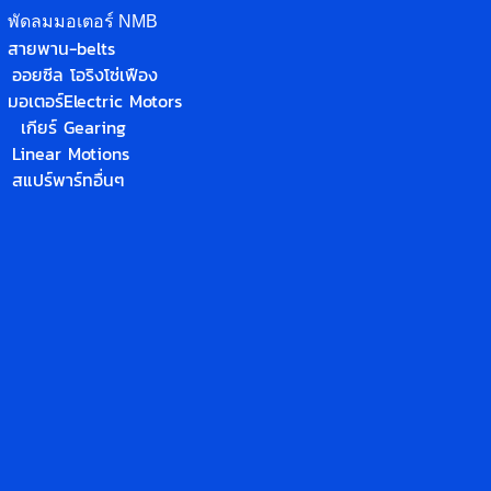
พัดลมมอเตอร์ NMB
สายพาน-belts
ออยซีล โอริง
โซ่
เฟือง
มอเตอร์
Electric Motors
เกียร์ Gearing
Linear Motions
สแปร์พาร์ทอื่นๆ