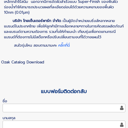
เหล็กกล้าไร้สนิม นอกจากนี้การขัดผิวสำเร็จแบบ Super-Finish ของพื้นผิว
ร่องน้ำทำให้สามารถประมวลผลที่ละเอียดอ่อนได้ด้วยความหยาบของพื้นผิว
10nm (0.01μm)
บริษัท ไทยเซ็นเตอร์พาร์ท จำกัด
เป็นผู้จัดจำหน่ายแบริ่งส์หลากหลาย
แบรนด์ในประเทศไทย เพื่อให้ลูกค้ามีทางเลือกหลายๆทางในการคัดสรรผลิตภัณฑ์
และแบรนด์ตามความต้องการ รวมทั้งให้คำแนะนำ เทียบรุ่นเพื่อทดแทนกรณี
แบรนด์ที่ต้องการไม่มีสต๊อกหรือปรับเปลี่ยนตามงบที่ได้วางแผนไว้
สนใจรุ่นไหน สอบถามมานะคะ
คลิ๊กที่นี่
Ozak Catalog Download
แบบฟอร์มติดต่อกลับ
ชื่อ
นามสกุล