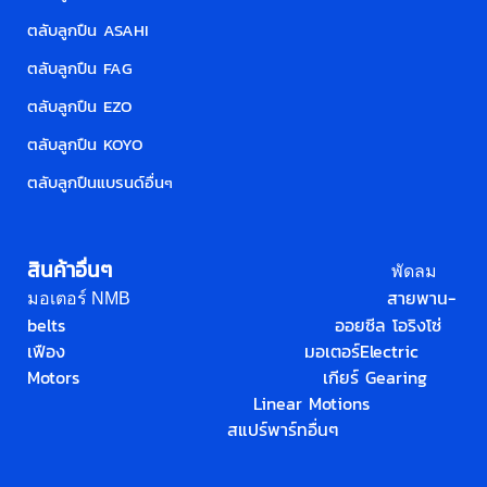
ตลับลูกปืน ASAHI
ตลับลูกปืน FAG
ตลับลูกปืน EZO
ตลับลูกปืน KOYO
ตลับลูกปืนแบรนด์อื่น
ๆ
สินค้าอื่นๆ
พัดลม
สายพาน-
มอเตอร์ NMB
belts
ออยซีล โอริง
โซ่
เฟือง
มอเตอร์
Electric
Motors
เกียร์ Gearing
Linear Motions
สแปร์พาร์ทอื่นๆ